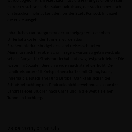
wurde abgelehnt: Ein Hauptziel muss die
Planungssicherheit
sein;
man setzt sich sonst der Salami-taktik aus, der Stadt immer noch
ein bisschen mehr aufzuladen, bis der Stadt Remseck finanziell
die Puste ausgeht.
Inhaltliches Hauptargument der Tunnelgegner: Die hohen
Unterhaltskosten des Tunnels würden das
Straßenunterhaltsbudget des Landkreises schlucken.
Man muss sich hier aber schon fragen, warum so getan wird, als
sei das Budget für Straßenunterhalt auf ewig festgeschrieben: Die
Kosten im Sozialen Bereich werden auch ständig erhöht. Der
Landkreis unterhält Kreispartnerschaften mit China, Israel,
innerhalb Deutschlands und Europa. Man kann sich in der
Schlußbetrachtung des Eindrucks nicht erwehren, als baue der
Landrat lieber Brücken nach China und in die Welt als einen
Tunnel in Hochberg.
28.09.2011, 01:56 Uhr