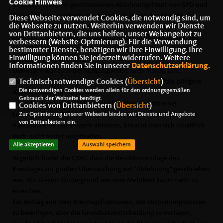
Cookie Hinweis
Kreistages. Mit der geschlossenen Ablehnungsfront von SPD und
Freien Wählern votierte der Ausschuss gegen das Projekt. Die
Diese Webseite verwendet Cookies, die notwendig sind, um
die Webseite zu nutzen. Weiterhin verwenden wir Dienste
CDU-Fraktion wird im Plenum mehrheitlich für den Tunnel
von Drittanbietern, die uns helfen, unser Webangebot zu
votieren. Der hiesige Landtagsabgeordnete und Kreisrat Klaus
verbessern (Website-Optmierung). Für die Verwendung
Herrmann machte klar: Der Tunnel ist die einzige Chance zur
bestimmter Dienste, benötigen wir Ihre Einwilligung. Ihre
Einwilligung können Sie jederzeit widerrufen. Weitere
Entlastung des Ortsteils.
Informationen finden Sie in unserer
Datenschutzerklärung
.
Deswegen war es in der Vergangenheit auch richtig, eine
Technisch notwendige Cookies (
Übersicht
)
Umfahrung zu prüfen, da schon dieses Argument, "die billigere
Die notwendigen Cookies werden allein für den ordnungsgemäßen
Alternativlösung" ausschied.
Gebrauch der Webseite benötigt.
Über den vor einiger Zeit in der LKZ zitierten Satz einer
Cookies von Drittanbietern (
Übersicht
)
Ludwigsburger SPD- Stadt- und Kreisrätin, für das Geld könne
Zur Optimierung unserer Webseite binden wir Dienste und Angebote
von Drittanbietern ein.
man auch eine Häuserzeile abreisen, braucht man sich inhaltlich
auch nicht weiter unterhalten.
Alle akzeptieren
Auswahl speichern
Ärgerlich findet die CDU, dass die Beschlussvorlage des
Kreistages zur großen Überraschung auf "Ablehnung" geschrieben
war. Vor diesem Hintergrund war eine Mehrheit kaum mehr zu
erreichen.
Ein Antrag von zwei Kreistagsfraktionen, die Vorplanungskosten
zu bewilligen, aber die Grundsatzentscheidung zu vertagen,