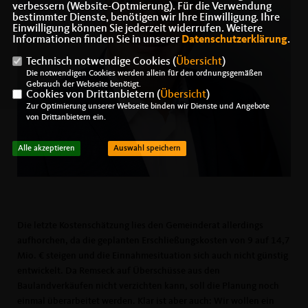
verbessern (Website-Optmierung). Für die Verwendung
bestimmter Dienste, benötigen wir Ihre Einwilligung. Ihre
Einwilligung können Sie jederzeit widerrufen. Weitere
Informationen finden Sie in unserer
Datenschutzerklärung
.
Technisch notwendige Cookies (
Übersicht
)
Die notwendigen Cookies werden allein für den ordnungsgemäßen
Gebrauch der Webseite benötigt.
Cookies von Drittanbietern (
Übersicht
)
Zur Optimierung unserer Webseite binden wir Dienste und Angebote
von Drittanbietern ein.
Alle akzeptieren
Auswahl speichern
Die letzte Kostenschätzung lies den Gemeinderat allerdings
aufhorchen, da die geplanten Erschließungskosten von 9 auf 14,7
Mio. € steigen und die Einnahmesituation sich auch nicht günstig
entwickelt. Da Remseck auf Überschüsse aus den
Baulandverkäufen nicht verzichten kann, soll die Planung noch
einmal überarbeitet werden. Klar ist aber auch: Wir wollen ein