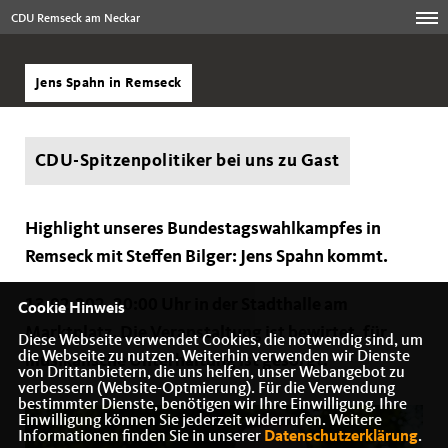
CDU Remseck am Neckar
Jens Spahn in Remseck
CDU-Spitzenpolitiker bei uns zu Gast
Highlight unseres Bundestagswahlkampfes in
Remseck mit Steffen Bilger: Jens Spahn kommt.
13.02.202, 20:00 Uhr in der Stadthalle am
Cookie Hinweis
Marktplatz. Die Veranstaltung ist bewirtet, für
Diese Webseite verwendet Cookies, die notwendig sind, um
die Webseite zu nutzen. Weiterhin verwenden wir Dienste
musikalische Unterhaltung ist gesorgt.
von Drittanbietern, die uns helfen, unser Webangebot zu
verbessern (Website-Optmierung). Für die Verwendung
bestimmter Dienste, benötigen wir Ihre Einwilligung. Ihre
Einwilligung können Sie jederzeit widerrufen. Weitere
Informationen finden Sie in unserer
Datenschutzerklärung
.