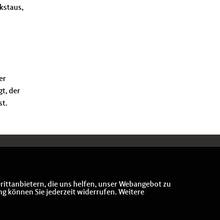
kstaus,
er
t, der
st.
rittanbietern, die uns helfen, unser Webangebot zu
ng können Sie jederzeit widerrufen. Weitere