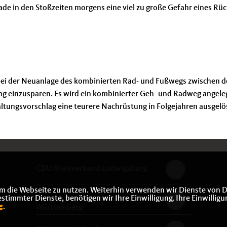
de in den Stoßzeiten morgens eine viel zu große Gefahr eines Rüc
 bei der Neuanlage des kombinierten Rad- und Fußwegs zwischen d
 einzusparen. Es wird ein kombinierter Geh- und Radweg angeleg
ltungsvorschlag eine teurere Nachrüstung in Folgejahren ausgelö
CDU Kreisverband Ludwigsburg
m die Webseite zu nutzen. Weiterhin verwenden wir Dienste von D
immter Dienste, benötigen wir Ihre Einwilligung. Ihre Einwilligu
CDU Landesverband Baden-
g
.
Württemberg